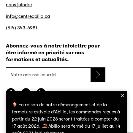
nous joindre
info@centreabilio.ca
(514) 343-6981
Abonnez-vous à notre infolettre pour
être informé en priorité sur nos
formations et actualités.
Votre
adresse
courriel
En raison de notre déménagement et de la
fermeture estivale d'Abilio, les commandes reçues à
politique de confidentialité
partir du 22 juin 2026 seront traitées à compter du
conditions d’utilisation
17 août 2026.
Abilio sera fermé du 17 juillet au 14