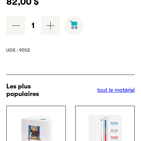
82,00
$
quantité
de
Cahier
de
UGS :
9002
vignettes
de
la
GED
Les plus
tout le matériel
populaires