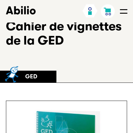
Aller
Retour
Mon
Panier
au
à
Men
compte
contenu
l’accueil
Cahier de vignettes
de la GED
GED