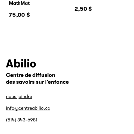
MathMat
2,50
$
75,00
$
Centre de diffusion
Abilio
des savoirs sur l’enfance
nous joindre
info@centreabilio.ca
(514) 343-6981