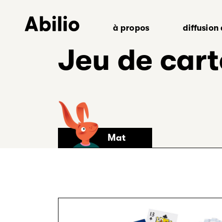
Aller
au
à propos
diffusion
contenu
Retour
Jeu de car
à
l’accueil
Mat