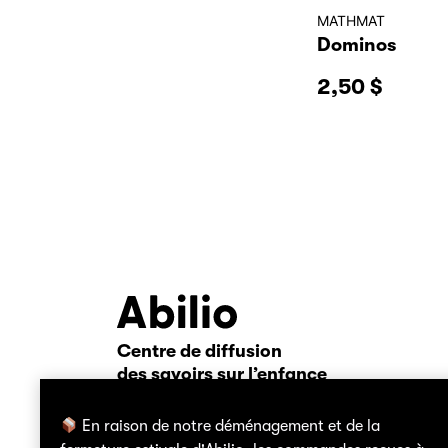
MATHMAT
Dominos
2,50
$
Centre de diffusion
Abilio
des savoirs sur l’enfance
nous joindre
politique d
En raison de notre déménagement et de la