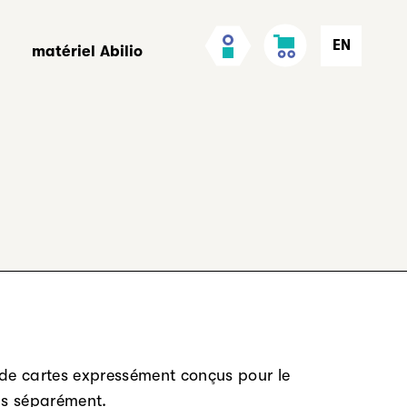
Panier
Mon
EN
matériel Abilio
compte
 de cartes expressément conçus pour le
us séparément.