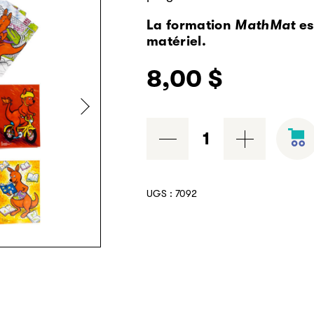
La formation
MathMat
es
matériel.
8,00
$
quantité
de
Jeu
de
UGS :
7092
cartes
MathMat