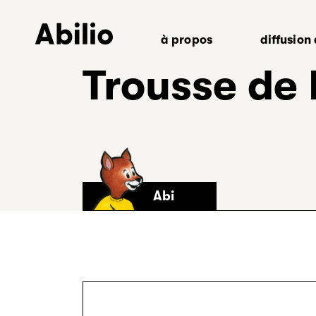
Aller
au
à propos
diffusion
contenu
Retour
Trousse de 
à
l’accueil
Abi