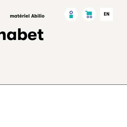
Panier
Mon
EN
matériel Abilio
compte
phabet