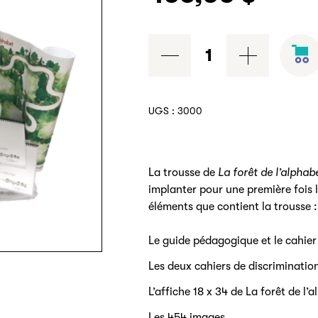
quantité
de
Trousse
de
UGS :
3000
La
forêt
de
La trousse de
La forêt de l’alphab
l'alphabet
implanter pour une première fois l
éléments que contient la trousse :
Le guide pédagogique et le cahier 
Les deux cahiers de discriminatio
L’affiche 18 x 34 de La forêt de l’
Les 454 images