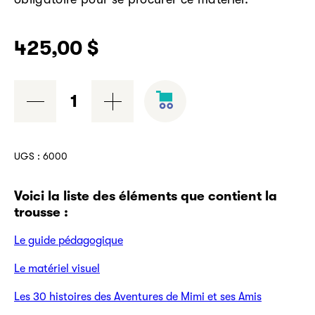
425,00
$
quantité
de
Trousse
Les
UGS :
6000
aventures
de
Voici la liste des éléments que contient la
Mimi
trousse :
et
ses
Le guide pédagogique
amis
Le matériel visuel
Les 30 histoires des Aventures de Mimi et ses Amis