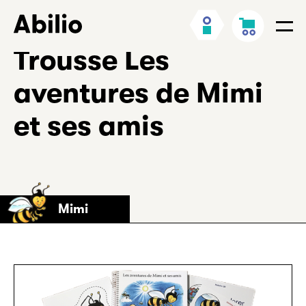
Aller
Retour
Mon
Panier
au
à
Men
compte
contenu
l’accueil
Trousse Les
aventures de Mimi
et ses amis
Mimi