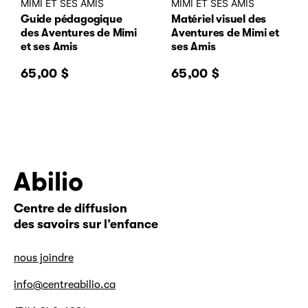
MIMI ET SES AMIS
MIMI ET SES AMIS
Guide pédagogique
Matériel visuel des
des Aventures de Mimi
Aventures de Mimi et
et ses Amis
ses Amis
65,00
$
65,00
$
Centre de diffusion
Abilio
des savoirs sur l’enfance
nous joindre
info@centreabilio.ca